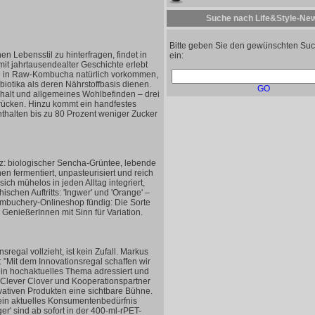
Suche nach Life&Style-Ne
Bitte geben Sie den gewünschten Suc
 Lebensstil zu hinterfragen, findet in
ein:
t jahrtausendealter Geschichte erlebt
sie in Raw-Kombucha natürlich vorkommen,
iotika als deren Nährstoffbasis dienen.
GO
halt und allgemeines Wohlbefinden – drei
rücken. Hinzu kommt ein handfestes
thalten bis zu 80 Prozent weniger Zucker
z: biologischer Sencha-Grüntee, lebende
fermentiert, unpasteurisiert und reich
ich mühelos in jeden Alltag integriert,
schen Auftritts: 'Ingwer' und 'Orange' –
ombuchery-Onlineshop fündig: Die Sorte
e GenießerInnen mit Sinn für Variation.
regal vollzieht, ist kein Zufall. Markus
 "Mit dem Innovationsregal schaffen wir
 ein hochaktuelles Thema adressiert und
n Clever Clover und Kooperationspartner
ovativen Produkten eine sichtbare Bühne.
 ein aktuelles Konsumentenbedürfnis
ger' sind ab sofort in der 400-ml-rPET-