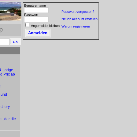
Benutzername
Passwort vergessen?
Passwort
Neuen Account erstellen
Angemeldet bleiben
Warum registrieren
p
 & Lodge
d Prix ab
n
 und
uchery
t, der die