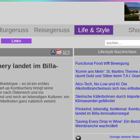
lturgenuss
Reisegenuss
Life & Style
Sho
Links
Lifestyle Nachrichten
Functional Food trifft Bewegung
ery landet im Billa-
'Komm ans Mehr': St. Martins Therme
räumt Gold und Silber beim T.A.I. Gran
heitshype – es ist ein echtes
Alco-Tech, No-Low und KI: Die
art-up Kombuchery bringt seine
Alkoholbranchemuss sich neu erfinde
 nach Österreich und ins
Steirische Käferbohnen durch Importe
elnd und reich an lebendigen Kulturen: ein
Klimawandel gefährdet
befinden ganz natürlich vereint.
Prickelnd, lebendig, funktional: Komb
landet im Billa-Innovationsregal
'Saving Every Drop in Wine': Ein Berich
Weinbranche wachrüttelt
Anzeige weiterer News