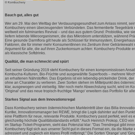
© Kombuchery
Bauch gut, alles gut
Wer am 29. Mai den Welttag der Verdauungsgesundheit zum Anlass nimmt, seinen
Kombuchery einen überzeugenden Verbündeten. Das fermentierte Teegetränk mi
weltweit ein fulminantes Revival – und das aus gutem Grund: Probiotika, wie 
liefern lebende Mikroorganismen, die das Mikrobiom unterstützen, während Präb
Eine gesunde Darmflora gilt heute als Schlüssel für Immunsystem, Energiehaus
Faktoren, die für immer mehr KonsumentInnen ins Zentrum ihrer Getränkewahl 
Argument für alle, die auf ihren Zuckerkonsum achten: Kombuchery-Produkte en
als klassische Softdrinks.
Qualität, die man schmeckt und spürt
Seit seiner Gründung 2019 steht Kombuchery für einen kompromisslosen Ansat
Kombucha-Kulturen, Bio-Früchte und ausgewählte Superfoods – mehrere Wochen 
an erhaltenen Nährstoffen. Das Ergebnis ist ein lebendig-prickelnder Drink, der s
ohne an Charakter zu verlieren. Zwei Sorten stehen im Mittelpunkt des österreichi
klar, ausgewogen und vielseitig. Wer noch mehr Abwechslung sucht, wird im K
'Original' und das neue tropisch-fruchtige 'Mango' erweitern das Portfolio für all
Starkes Signal aus dem Innovationsregal
Dass Kombuchery seinen österreichischen Markteintritt über das Billa-Innovations
Kuntke, Innovationsmanager bei REWE, bringt die Logik dahinter auf den Punkt:
eine Plattform für neue, relevante Produkte. Kombuchery passt perfekt, weil es
gleichzeitig höchste Qualitätsstandards erfüllt." Auch Heinrich Prokop, CEO vo
im Startup-Ticket-Programm, sieht das Potenzial klar: "Das Trendregal gibt inn
Kombuchery fügt sich aus unserer Sicht gut in dieses Format ein, da die Marke
adressiert und zugleich ein klares Profil mitbringt." Die Sorten 'Orange' und 'Gin