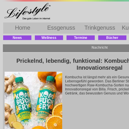
Home
Essgenuss
Trinkgenuss
Ku
News
Wellness
Termine
Bücher
Nachricht
Prickelnd, lebendig, funktional: Kombuch
Innovationsregal
Kombucha ist längst mehr als ein Gesund
Lebensgefühl geworden. Das Berliner St
hochwertigen Raw-Kombucha-Sorten nun
Innovationsregal von Billa. Frisch, prick
Getränk, das bewussten Genuss und Wohl