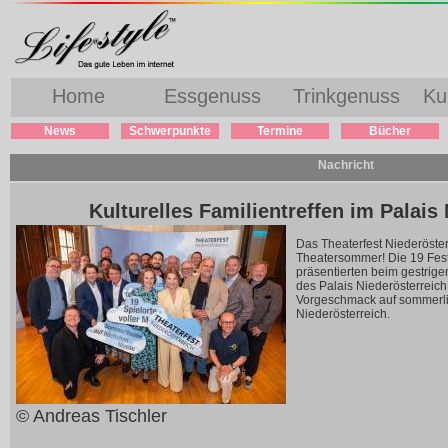
Home
Essgenuss
Trinkgenuss
Ku
News
Schwerpunkte
Termine
Bücher
Nachricht
Kulturelles Familientreffen im Palais
Das Theaterfest Niederösterr
Theatersommer! Die 19 Fests
präsentierten beim gestrig
des Palais Niederösterreich
Vorgeschmack auf sommerli
Niederösterreich.
© Andreas Tischler