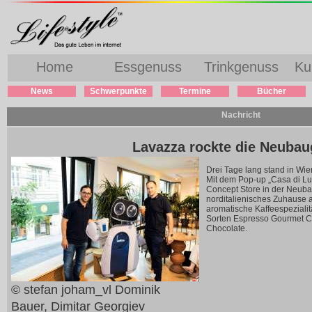
Home
Essgenuss
Trinkgenuss
Ku
News
Schwerpunkte
Termine
Bücher
Nachricht
Lavazza rockte die Neuba
Drei Tage lang stand in Wien
Mit dem Pop-up „Casa di Lu
Concept Store in der Neubau
norditalienisches Zuhause a
aromatische Kaffeespeziali
Sorten Espresso Gourmet 
Chocolate.
© stefan joham_vl Dominik
Bauer, Dimitar Georgiev