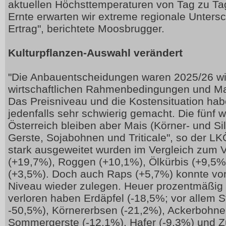
aktuellen Höchsttemperaturen von Tag zu Tag
Ernte erwarten wir extreme regionale Untersc
Ertrag", berichtete Moosbrugger.
Kulturpflanzen-Auswahl verändert
"Die Anbauentscheidungen waren 2025/26 w
wirtschaftlichen Rahmenbedingungen und Mar
Das Preisniveau und die Kostensituation ha
jedenfalls sehr schwierig gemacht. Die fünf w
Österreich bleiben aber Mais (Körner- und Si
Gerste, Sojabohnen und Triticale", so der L
stark ausgeweitet wurden im Vergleich zum
(+19,7%), Roggen (+10,1%), Ölkürbis (+9,5%
(+3,5%). Doch auch Raps (+5,7%) konnte vo
Niveau wieder zulegen. Heuer prozentmäßig 
verloren haben Erdäpfel (-18,5%; vor allem S
-50,5%), Körnererbsen (-21,2%), Ackerbohne
Sommergerste (-12,1%), Hafer (-9,3%) und Z