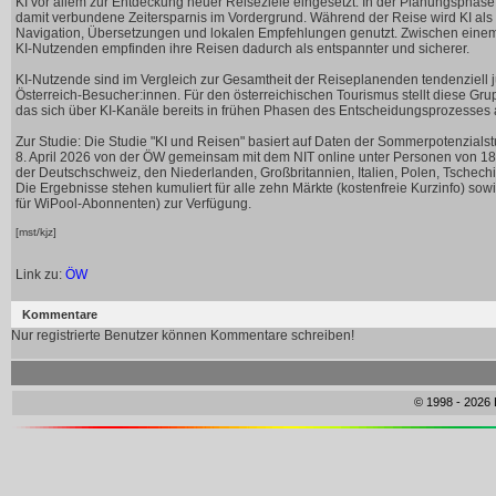
KI vor allem zur Entdeckung neuer Reiseziele eingesetzt. In der Planungsphase
damit verbundene Zeitersparnis im Vordergrund. Während der Reise wird KI als s
Navigation, Übersetzungen und lokalen Empfehlungen genutzt. Zwischen einem F
KI-Nutzenden empfinden ihre Reisen dadurch als entspannter und sicherer.
KI-Nutzende sind im Vergleich zur Gesamtheit der Reiseplanenden tendenziell jü
Österreich-Besucher:innen. Für den österreichischen Tourismus stellt diese Gru
das sich über KI-Kanäle bereits in frühen Phasen des Entscheidungsprozesses 
Zur Studie: Die Studie "KI und Reisen" basiert auf Daten der Sommerpotenzials
8. April 2026 von der ÖW gemeinsam mit dem NIT online unter Personen von 18 
der Deutschschweiz, den Niederlanden, Großbritannien, Italien, Polen, Tschec
Die Ergebnisse stehen kumuliert für alle zehn Märkte (kostenfreie Kurzinfo) sow
für WiPool-Abonnenten) zur Verfügung.
[mst/kjz]
Link zu:
ÖW
Kommentare
Nur registrierte Benutzer können Kommentare schreiben!
© 1998 - 2026 