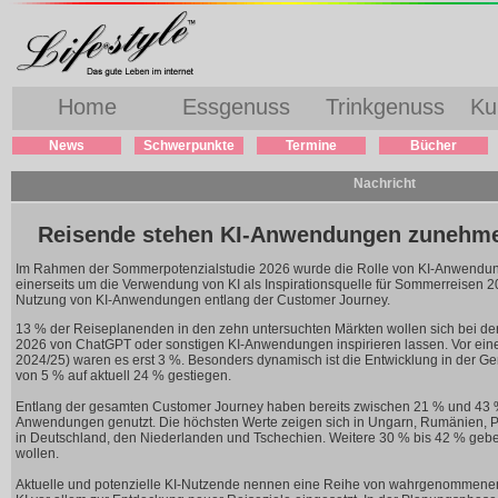
Home
Essgenuss
Trinkgenuss
Ku
News
Schwerpunkte
Termine
Bücher
Nachricht
Reisende stehen KI-Anwendungen zunehme
Im Rahmen der Sommerpotenzialstudie 2026 wurde die Rolle von KI-Anwendun
einerseits um die Verwendung von KI als Inspirationsquelle für Sommerreisen 2
Nutzung von KI-Anwendungen entlang der Customer Journey.
13 % der Reiseplanenden in den zehn untersuchten Märkten wollen sich bei de
2026 von ChatGPT oder sonstigen KI-Anwendungen inspirieren lassen. Vor eine
2024/25) waren es erst 3 %. Besonders dynamisch ist die Entwicklung in der Gen Z
von 5 % auf aktuell 24 % gestiegen.
Entlang der gesamten Customer Journey haben bereits zwischen 21 % und 43 %
Anwendungen genutzt. Die höchsten Werte zeigen sich in Ungarn, Rumänien, Po
in Deutschland, den Niederlanden und Tschechien. Weitere 30 % bis 42 % geb
wollen.
Aktuelle und potenzielle KI-Nutzende nennen eine Reihe von wahrgenommenen V