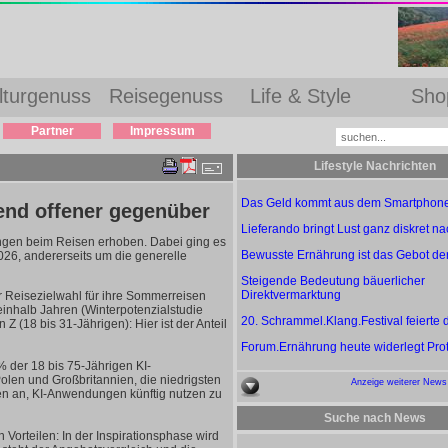
lturgenuss
Reisegenuss
Life & Style
Sho
Partner
Impressum
Lifestyle Nachrichten
Das Geld kommt aus dem Smartphon
nd offener gegenüber
Lieferando bringt Lust ganz diskret n
gen beim Reisen erhoben. Dabei ging es
Bewusste Ernährung ist das Gebot de
026, andererseits um die generelle
Steigende Bedeutung bäuerlicher
Direktvermarktung
r Reisezielwahl für ihre Sommerreisen
inhalb Jahren (Winterpotenzialstudie
20. Schrammel.Klang.Festival feierte
 (18 bis 31-Jährigen): Hier ist der Anteil
Forum.Ernährung heute widerlegt Pro
 der 18 bis 75-Jährigen KI-
len und Großbritannien, die niedrigsten
Anzeige weiterer News
en an, KI-Anwendungen künftig nutzen zu
Suche nach News
orteilen: In der Inspirationsphase wird