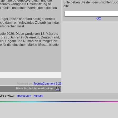
 steht der Angebotsvergleich und die
Bitte geben Sie den gewünschten Suc
ituativ verfügbare Unterstützung bei
ein:
ünftel und einem Viertel der aktuellen
GO
nger, reiseaffiner und häufiger bereits
ppe damit ein relevantes Zielpublikum dar,
ansprechen lässt.
tudie 2026. Diese wurde von 18. März bis
bis 75 Jahren in Österreich, Deutschland,
hien, Ungarn und Rumänien durchgeführt.
ie für die einzelnen Märkte (Gesamtstudie
Powered by
!JoomlaComment 3.26
Diese Nachricht ausdrucken
Life-style.at
Impressum
Kontakt