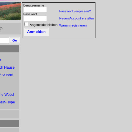
Benutzername
Passwort vergessen?
Passwort
Neuen Account erstellen
Angemeldet bleiben
Warum registrieren
p
e
ach Hause
r Stunde
 die Wööd
tein-Hype