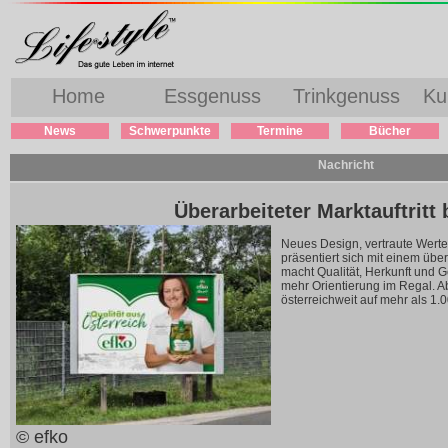
Home
Essgenuss
Trinkgenuss
Ku
News
Schwerpunkte
Termine
Bücher
Nachricht
Überarbeiteter Marktauftritt 
Neues Design, vertraute Wert
präsentiert sich mit einem übe
macht Qualität, Herkunft und 
mehr Orientierung im Regal. A
österreichweit auf mehr als 1.0
© efko