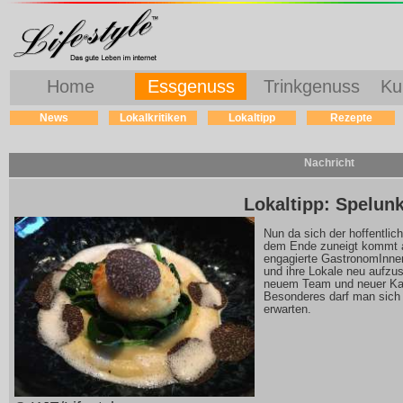
Home
Essgenuss
Trinkgenuss
Ku
News
Lokalkritiken
Lokaltipp
Rezepte
Nachricht
Lokaltipp: Spelun
Nun da sich der hoffentli
dem Ende zuneigt kommt a
engagierte GastronomInnen
und ihre Lokale neu aufzus
neuem Team und neuer Kart
Besonderes darf man sich
erwarten.