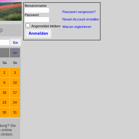
Benutzername
Passwort vergessen?
Passwort
Neuen Account erstellen
Angemeldet bleiben
Warum registrieren
p
>>
Sa
So
2
3
9
10
16
17
23
24
30
31
ltung? Sie
 online
clicken.