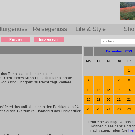
lturgenuss
Reisegenuss
Life & Style
Sho
Partner
Impressum
Dezember 2023
Mo
Di
Mi
Do
Fr
1
 das Renaissancetheater. In der
019 den James Krüss Preis für internationale
4
5
6
7
8
 von Astrid Lindgren" zu Recht trägt. Weitere
11
12
13
14
15
18
19
20
21
22
“ feiert das Volkstheater in den Bezirken am 24.
25
26
27
28
29
r Saison. Bis zum 25. Jänner ist das Erfolgsstück
Fehlt eine wichtige Veransta
können diese ganz einfach
nachtragen, indem Sie
hier