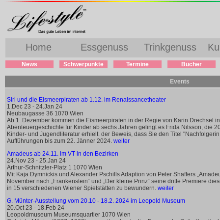
Home
Essgenuss
Trinkgenuss
Ku
News
Schwerpunkte
Termine
Bücher
Events
Siri und die Eismeerpiraten ab 1.12. im Renaissancetheater
1.Dec 23 - 24.Jan 24
Neubaugasse 36 1070 Wien
Ab 1. Dezember kommen die Eismeerpiraten in der Regie von Karin Drechsel in
Abenteuergeschichte für Kinder ab sechs Jahren gelingt es Frida Nilsson, die 2
Kinder- und Jugendliteratur erhielt. der Beweis, dass Sie den Titel "Nachfolgerin
Aufführungen bis zum 22. Jänner 2024.
weiter
Amadeus ab 24.11. im VT in den Bezirken
24.Nov 23 - 25.Jan 24
Arthur-Schnitzler-Platz 1 1070 Wien
Mit Kaja Dymnickis und Alexander Pschills Adaption von Peter Shaffers „Amadeus
November nach „Frankenstein“ und „Der kleine Prinz“ seine dritte Premiere diese
in 15 verschiedenen Wiener Spielstätten zu bewundern.
weiter
G. Münter-Ausstellung vom 20.10 - 18.2. 2024 im Leopold Museum
20.Oct 23 - 18.Feb 24
Leopoldmuseum Museumsquartier 1070 Wien