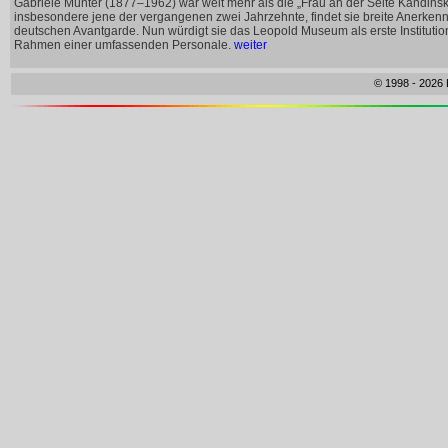
Gabriele Münter (1877–1962) war weit mehr als die „Frau an der Seite Kandinsk
insbesondere jene der vergangenen zwei Jahrzehnte, findet sie breite Anerkenn
deutschen Avantgarde. Nun würdigt sie das Leopold Museum als erste Institutio
Rahmen einer umfassenden Personale.
weiter
© 1998 - 2026 