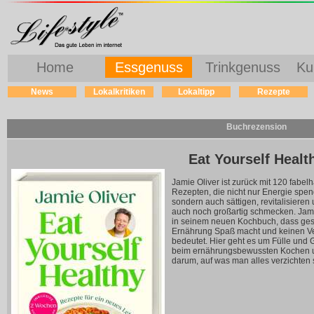
Home
Essgenuss
Trinkgenuss
Ku
News
Lokalkritiken
Lokaltipp
Rezepte
Buchrezension
Eat Yourself Healt
Jamie Oliver ist zurück mit 120 fabelh
Rezepten, die nicht nur Energie spe
sondern auch sättigen, revitalisieren
auch noch großartig schmecken. Jam
in seinem neuen Kochbuch, dass ge
Ernährung Spaß macht und keinen Ve
bedeutet. Hier geht es um Fülle und
beim ernährungsbewussten Kochen u
darum, auf was man alles verzichten s