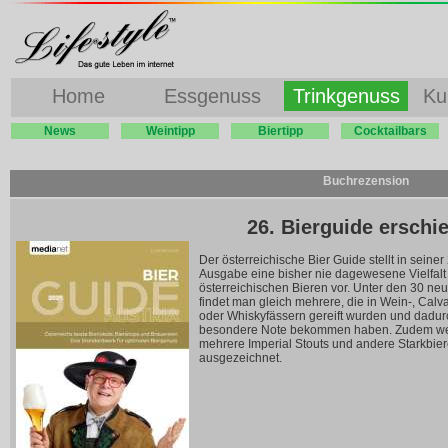
Home
Essgenuss
Trinkgenuss
Ku
News
Weintipp
Biertipp
Cocktailbars
Buchrezension
26. Bierguide erschi
Der österreichische Bier Guide stellt in seiner
Ausgabe eine bisher nie dagewesene Vielfal
österreichischen Bieren vor. Unter den 30 ne
findet man gleich mehrere, die in Wein-, Cal
oder Whiskyfässern gereift wurden und dadur
besondere Note bekommen haben. Zudem w
mehrere Imperial Stouts und andere Starkbie
ausgezeichnet.